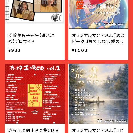
松崎美智子先生【碓氷理
オリジナルサントラCD『恋の
紗】ブロマイド
ピークは果てしなく、愛のソ
ウルは限りなく」
¥900
¥1,500
赤枠工場劇中音楽集CD v
オリジナルサントラCD『ラビ