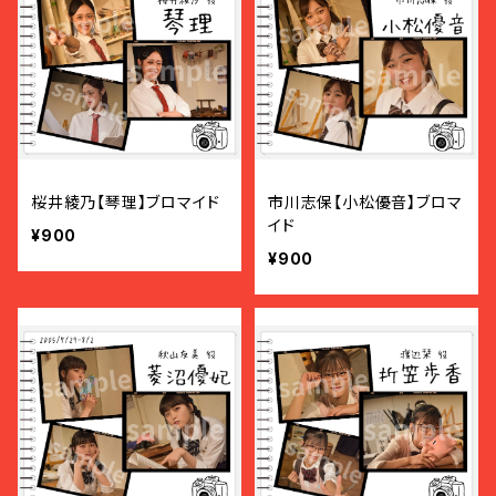
桜井綾乃【琴理】ブロマイド
市川志保【小松優音】ブロマ
イド
¥900
¥900