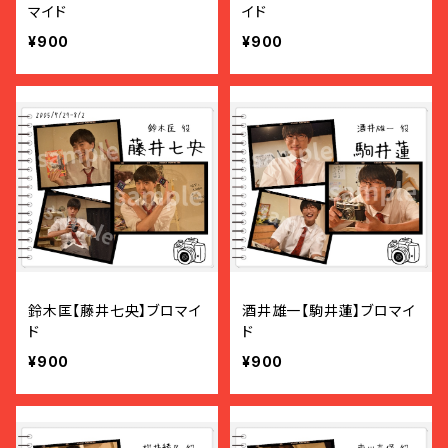
マイド
イド
¥900
¥900
鈴木匡【藤井七央】ブロマイ
酒井雄一【駒井蓮】ブロマイ
ド
ド
¥900
¥900