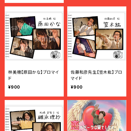
林美穂【原田かな】ブロマイ
佐藤和彦先生【笠木紘】ブロ
ド
マイド
¥900
¥900