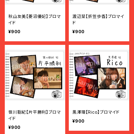
秋山友美【菱沼優妃】ブロマ
渡辺栞【折笠歩香】ブロマイ
イド
ド
¥900
¥900
笹川聡紀【片平勝利】ブロマ
黒澤環【Rico】ブロマイド
イド
¥900
¥900