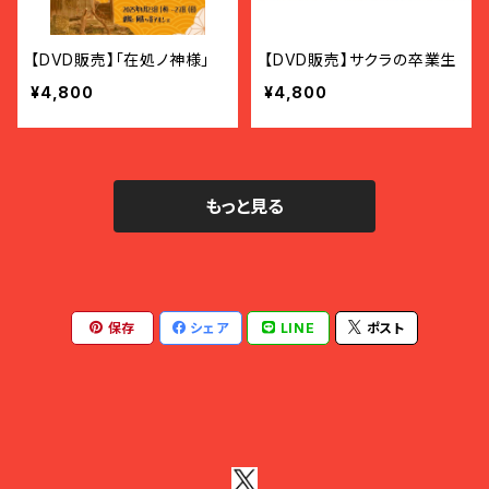
【DVD販売】「在処ノ神様」
【DVD販売】サクラの卒業生
¥4,800
¥4,800
もっと見る
保存
シェア
LINE
ポスト